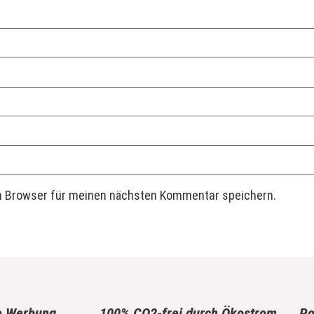
m Browser für meinen nächsten Kommentar speichern.
e Werbung
100% CO2-frei durch Ökostrom
Po